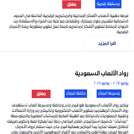
مسابقة رقمية
مغلق
فرصة ذهبية لأصحاب الأفكار الإبداعية والمشاريع الرقمية الناشئة في الحدود
الشمالية لتقديم حلول مبتكرة، وللتفاعل مع نخبة من الخبراء والاستفادة من
الموارد المتاحة لتطوير الأفكار لمشاريع ناجحة تعزز تطوير منظومة ريادة الأعمال
الرقمية.
اقرأ المزيد
رواد الألعاب السعودية
يونيو ٢٠٢٤ – يوليو ٢٠٢٥
مسرعة أعمال
حاضنة أعمال
مغلق
برنامج رواد الألعاب السعودية هو قيم جام وحاضنة ومسرعة ألعاب تستهدف
رواد الأعمال المهتمين بتطوير الألعاب الإلكترونية وتأتيكم من وزارة الاتصالات
وتقنية المعلومات بالشراكة مع الهيئة العامة للمنشآت الصغيرة والمتوسطة
"منشآت" كشريك استراتيجي انضم إلينا في رحلة تبدأ بفكرة لعبة وتكوين فريقك
لإطلاق لعبتك تجارياً. يبدأ البرنامج بفعالية قيم جام حيث ستتاح لرواد الأعمال
الفرصة لعرض مهاراتهم والتعاون مع الأفراد الموهوبين الآخرين والحصول على