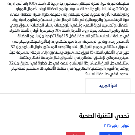
تعليقات قيمة حول فكرة لعبتهم. بعد قيم جام، يتأهل أفضل 100 رائد أعمال من
بين 200 مشارك لبرنامج الحضانة. سيوفر برنامج الحضانة لرواد الأعمال الموارد
والإرشادات اللازمة لتحويل فكرة لعبتهم إلى حقيقة. طوال فترة الحضانة، تعمل
خبرة المتخصصين والموجهين في هذا المجال على تحسين مفهوم لعبة رواد
الأعمال، وتحسين تجربة اللعب، وتلقي التوجيهات بشأن اتجاهات السوق. وفي
نهاية برنامج الحضانة، يعرض رواد الأعمال أفضل 20 منتج عمل أولي لأفضل الخبراء
في صناعة الألعاب ستتاح الفرصة لأفضل 15 فريقًا تخرجوا من برنامج الحضانة
للاستمرار في برنامج المسرعة، مما سيمكنهم من إطلاق لعبتهم بنجاح في
السوق. ستتلقى جميع الفرق الإرشاد والتوجيه المستمر طوال البرنامج من 32
خبيرًا في الألعاب. أفضل 15 فريق عمل سوف يستمرون إلى مرحلة المسرعة حيث
سيتم دعمهم لإطلاق ألعابهم في الأسواق خلال خمسة أشهر مكثفة.
ستتلقى كل الفرق المشاركة الإرشاد والدعم في كل خطوة في الطريق من 32
مرشد من أقوى المختصين العالميين في صناعة الألعاب. هل ستصبح قصة نجاح
سعودية في صناعة الألعاب؟.
اقرأ المزيد
تحدي التقنية الصحية
فبراير - مايو ٢٠٢٥