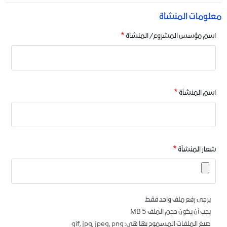
معلومات المنشأة
اسم مؤسس المشروع/ المنشأة
اسم المنشأة
شعار المنشآة
يرجى رفع ملف واحد فقط
يجب أن يكون حجم الملف 5 MB
صيغ الملفات المسموح بها هي: gif, jpg, jpeg, png