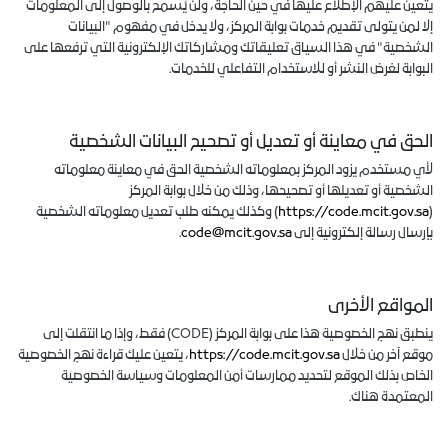
يتعين عليهم الإطلاع عليها في حين الحاجة، ولن يُسمح بالوصول إلى المعلومات
إلا لمن يتولى تقديم خدمات بوابة المركز، ولا يدخل في مفهوم "البيانات
الشخصية" في هذا السياق تعليقاتك ومشاركاتك الإلكترونية التي ترفعها على
البوابة لغرض النشر أو للاستخدام التفاعلي للخدمات.
الحق في معاينة أو تعديل أو تصحيح البيانات الشخصية
لأي مستخدم يزود المركز بمعلوماته الشخصية الحق في معاينة معلوماته
الشخصية أو تعديلها أو تصحيحها، وذلك من خلال بوابة المركز
(
https://code.mcit.gov.sa
) وكذلك يمكنه طلب تعديل معلوماته الشخصية
بإرسال رسالة إلكترونية إلى
code@mcit.gov.sa
.
المواقع الأخرى
ينطبق نهج الخصوصية هذا على بوابة المركز (CODE) فقط، وإذا ما انتقلت إلى
موقع آخر من خلال
https://code.mcit.gov.sa
، يتعين عليك قراءة نهج الخصوصية
الخاص بذلك الموقع لتحديد ممارسات أمن المعلومات وسياسة الخصوصية
المعتمدة هناك.