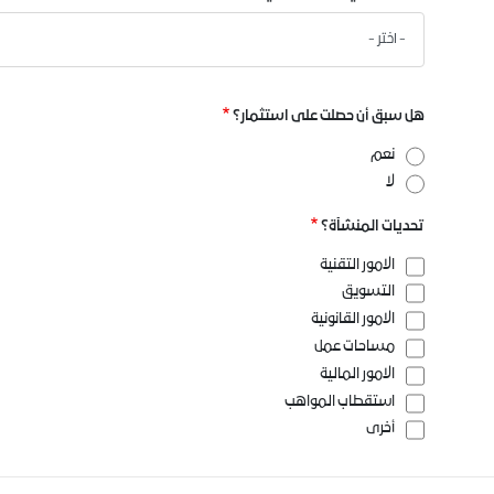
هل سبق أن حصلت على استثمار؟
نعم
لا
تحديات المنشآة؟
الامور التقنية
التسويق
الامور القانونية
مساحات عمل
الامور المالية
استقطاب المواهب
أخرى