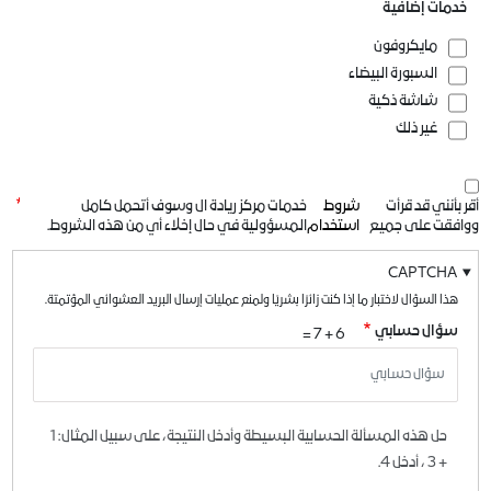
خدمات إضافية
مايكروفون
السبورة البيضاء
شاشة ذكية
غير ذلك
أقر بأنني قد قرأت
شروط
خدمات مركز ريادة ال وسوف أتحمل كامل
ووافقت على جميع
استخدام
المسؤولية في حال إخلاء أي من هذه الشروط.
CAPTCHA
هذا السؤال لاختبار ما إذا كنت زائرًا بشريًا ولمنع عمليات إرسال البريد العشوائي المؤتمتة.
سؤال حسابي
6 + 7 =
حل هذه المسألة الحسابية البسيطة وأدخل النتيجة، على سبيل المثال: 1
+ 3 ، أدخل 4.