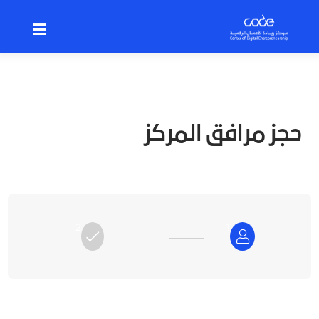
p
o
n
t
حجز مرافق المركز
2
1