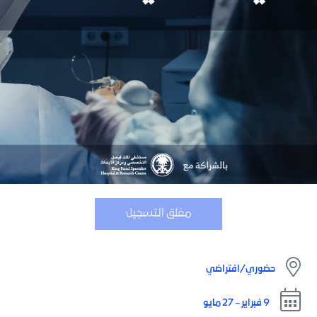
مغلق التسجيل
حضوري/افتراضي
9 فبراير – 27 مايو