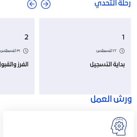
رحلة التحدي
2
1
٢٢ اغسطس
٣١ اغسطس
بداية التسجيل
الفرز والقبو
ورش العمل