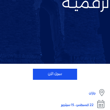
سجل الان
جازان
22 اغسطس ، 15 سبتمبر