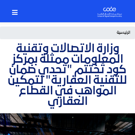
p
o
n
t
Breadcrumb
الرئيسية
وزارة الاتصالات وتقنية
المعلومات ممثلة بمركز
كود تُختتم "تحدي ضمان
للتقنية العقارية" لتمكين
المواهب في القطاع
العقاري