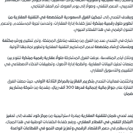
وتضمّن رحلة تعليمية وتطويرية شملت مراحل التسجيل، إعداد نموذج العمل، المعسكر
التدريبي، الدعم التقني، وصولًا إلى يوم العروض ثم الحفل الختامي
.
ويهدف التحدي إلى
تمكين الفرق السعودية المتخصصة في التقنية العقارية من
تطوير حلول رقمية مبتكرة
تعزز كفاءة إدارة العقارات، وتحسّن تجربة المستخدم، وتدعم
التحول الرقمي في هذا القطاع الحيوي
.
شارك في التحدي عدد من الفرق من مختلف مناطق المملكة، وتم تنظيم
ورش مكثفة
وجلسات إرشاد متخصصة
لدعم المشاريع التقنية العقارية وتطوير نماذجها الأولية
.
وخلال أيام المنافسة، عرضت الفرق المشاركة
حلولًا عقارية رقمية مبتكرة
تتنوع بين
منصات تحليل البيانات العقارية، وأنظمة إدارة الأصول، وتطبيقات الذكاء الاصطناعي في
التقييم والتسويق العقاري
.
واختُتمت فعاليات التحدي
بتكريم الفائزين بالمراكز الثلاثة الأولى
، حيث حصلت الفرق
الفائزة على
جوائز مالية إجمالية قدرها 300 ألف ريال
، مقدمة من
شركة مشاريع
ضمان
يُعد
تحدي ضمان للتقنية العقارية
مبادرة استراتيجية من
مركز كود
تهدف إلى
تحفيز
الابتكار التقني في القطاع العقاري
، ورفع كفاءة الكفاءات الوطنية في هذا المجال،
بما يسهم في
دعم الاقتصاد الرقمي وتعزيز فرص النمو في القطاعات الواعدة