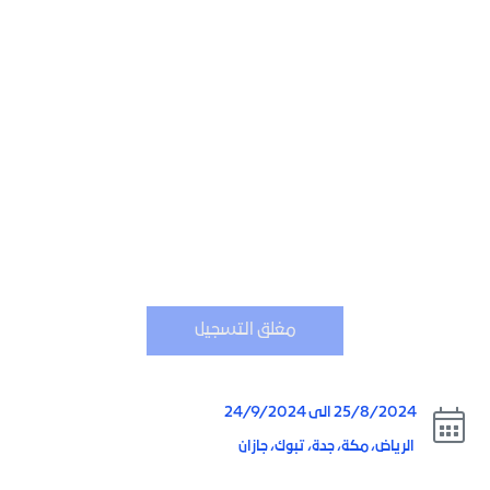
فكّر، صمّم، ابتكر وأطلق استديو الألعاب الخاص بك
مغلق التسجيل
25/8/2024 الى 24/9/2024
الرياض، مكة، جدة، تبوك، جازان