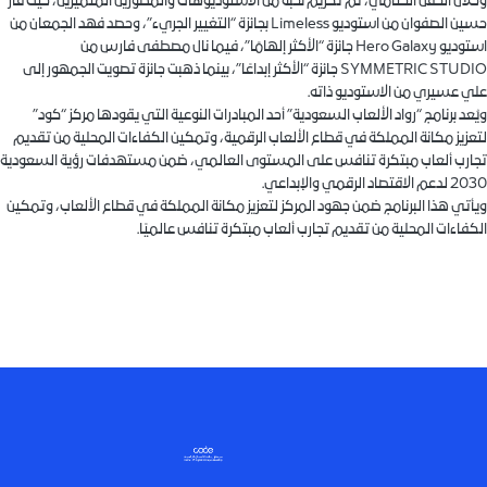
وخلال الحفل الختامي، تم تكريم نخبة من الاستوديوهات والمطورين المتميزين، حيث فاز
حسين الصفوان من استوديو Limeless بجائزة “التغيير الجريء”، وحصد فهد الجمعان من
استوديو Hero Galaxy جائزة “الأكثر إلهامًا”، فيما نال مصطفى فارس من
SYMMETRIC STUDIO جائزة “الأكثر إبداعًا”، بينما ذهبت جائزة تصويت الجمهور إلى
علي عسيري من الاستوديو ذاته.
ويُعد برنامج “رواد الألعاب السعودية” أحد المبادرات النوعية التي يقودها مركز “كود”
لتعزيز مكانة المملكة في قطاع الألعاب الرقمية، وتمكين الكفاءات المحلية من تقديم
تجارب ألعاب مبتكرة تنافس على المستوى العالمي، ضمن مستهدفات رؤية السعودية
2030 لدعم الاقتصاد الرقمي والإبداعي.
ويأتي هذا البرنامج ضمن جهود المركز لتعزيز مكانة المملكة في قطاع الألعاب، وتمكين
الكفاءات المحلية من تقديم تجارب ألعاب مبتكرة تنافس عالميًا.