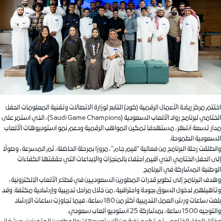
اختتم مركز ريادة الأعمال الرقمية (كود) التابع لوزارة الاتصالات وتقنية المعلومات الحفل
الختامي لبرنامج رواد الألعاب السعودية (Saudi Game Champions)، الذي استمر على
مدار تسعة أشهر، مستهدفا تمكين المواهب الرقمية ودعم نمو استوديوهات الألعاب
السعودية الطموحة.
وانطلقت رحلة البرنامج من فعالية “قيم جام”، مرورًا بمرحلة الحاضنة، ثم المسرعة، وصولًا
إلى الحفل الختامي الذي أقيم احتفاءً بالمنجزات والإبداعات التي حققتها الكفاءات
الوطنية المشاركة في البرنامج.
وهدف البرنامج إلى تطوير قدرات المطورين السعوديين في قطاع الألعاب الإلكترونية،
وتأهيلهم لدخول السوق بجودة واحترافية، من خلال مراحل تدريبية وإرشادية مكثفة. وقد
بلغت ساعات ورش العمل التدريبية أكثر من 180 ساعة، فيما تجاوزت ساعات الإرشاد
والتوجيه 1500 ساعة، بمشاركة 25 استوديو ألعاب سعودي.