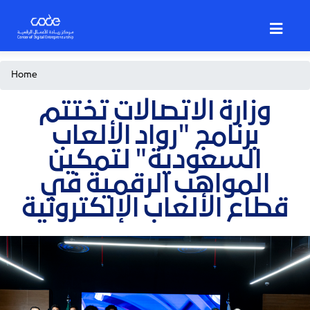
Skip
to
main
content
Breadcrumb
Home
وزارة الاتصالات تختتم
برنامج "رواد الألعاب
السعودية" لتمكين
المواهب الرقمية في
قطاع الألعاب الإلكترونية